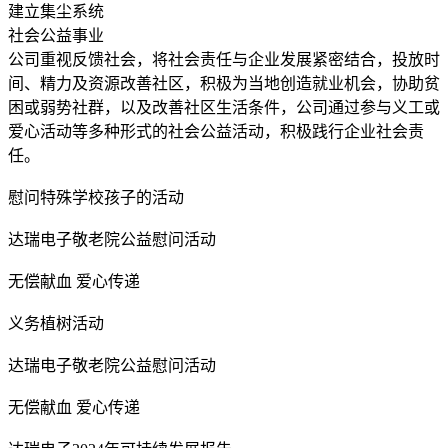
建立集尘系统
社会公益事业
公司重视反馈社会，将社会责任与企业发展紧密结合，投放时
间、精力及资源改善社区，积极为当地创造就业机会，协助贫
困或弱势社群，以及改善社区生活条件，公司通过参与义工或
爱心活动等多种形式的社会公益活动，积极践行企业社会责
任。
慰问特殊学校孩子的活动
达瑞电子敬老院公益慰问活动
无偿献血 爱心传递
义务植树活动
达瑞电子敬老院公益慰问活动
无偿献血 爱心传递