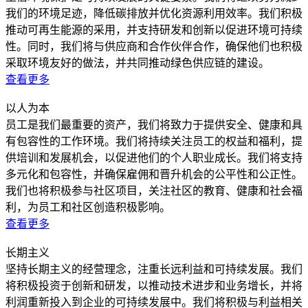
我们的环境足迹，降低碳排放并优化资源利用效率。我们积极
推动可再生能源的采用，并支持研发和创新以促进环境可持续
性。同时，我们将与供应商和合作伙伴合作，确保他们也积极
采取环境友好的做法，并共同推动绿色供应链的建设。
查看更多
以人为本
员工是我们最重要的资产，我们将致力于提供安全、健康和具
有包容性的工作环境。我们将持续关注员工的权益和福利，提
供培训和发展机会，以促进他们的个人职业成长。我们将支持
多元化和包容性，并确保雇佣和晋升机会的公平性和公正性。
我们也将积极参与社区项目，关注社区的教育、健康和社会福
利，为员工和社区创造积极影响。
查看更多
长期主义
坚持长期主义的经营理念，注重长远利益和可持续发展。我们
将积极投资于创新和研发，以推动技术进步和业务增长，并将
利润重新投入到企业的可持续发展中。我们将积极与利益相关