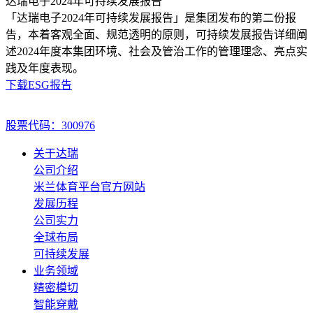
达瑞电子2024年可持续发展报告
「达瑞电子2024年可持续发展报告」是集团发布的第二份报
告，本着客观全面、规范透明的原则，可持续发展报告详细阐
述2024年度本集团环境、社会及管治工作的管理理念、亮点实
践及年度表现。
下载ESG报告
股票代码：300976
关于达瑞
公司介绍
米兰体育平台官方网站
发展历程
公司实力
全球布局
可持续发展
业务领域
精密模切
智能穿戴