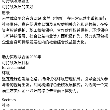
可持续发展蓝图
可持续发展的美好
愿景
米兰体育平台官方网站-米兰（中国） 在日常运营中重视履行
社会责任，意在促进本公司及其权益相关方的和谐共荣，在投
资者权益保护、职工权益保护、合作伙伴权益保护、环境保护
与可持续发展、社会公益事业等方面积极作为，努力实现包括
企业自身可持续发展在内的社会综合效益最大化。
助力实现联合国2030年
可持续发展目标
Environmental
环境
坚定走绿色发展之路，持续优化环境管理机制，引导全员从参
与者的视角出发，共同构建绿色低碳发展模式，为迈向一个充
满生态美和企业兴旺的绿色未来而不懈努力。
Societies
社会