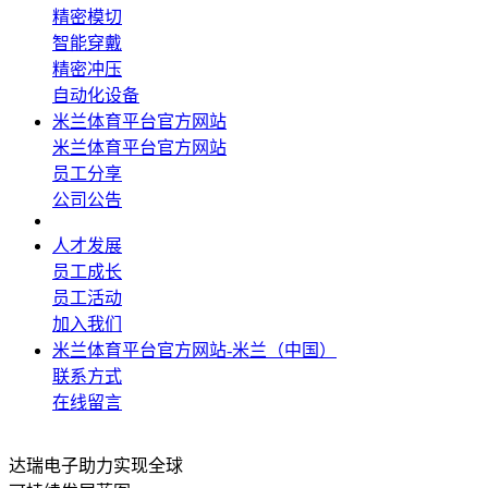
精密模切
智能穿戴
精密冲压
自动化设备
米兰体育平台官方网站
米兰体育平台官方网站
员工分享
公司公告
人才发展
员工成长
员工活动
加入我们
米兰体育平台官方网站-米兰（中国）
联系方式
在线留言
达瑞电子助力实现全球